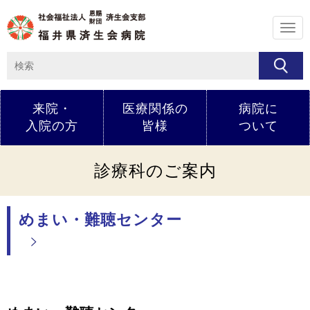
メ
ニ
ュ
ー
来院・
医療関係の
病院に
入院の方
皆様
ついて
診療科のご案内
めまい・難聴センター