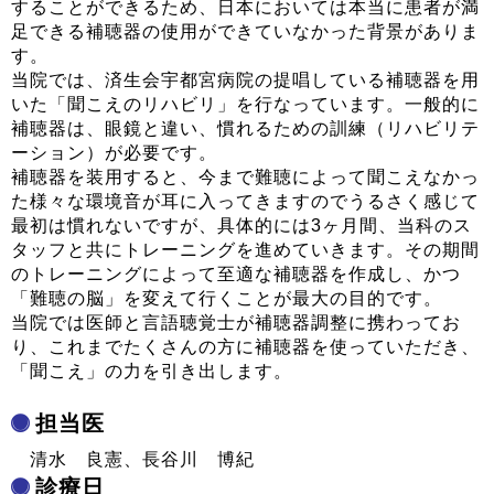
することができるため、日本においては本当に患者が満
足できる補聴器の使用ができていなかった背景がありま
す。
当院では、済生会宇都宮病院の提唱している補聴器を用
いた「聞こえのリハビリ」を行なっています。一般的に
補聴器は、眼鏡と違い、慣れるための訓練（リハビリテ
ーション）が必要です。
補聴器を装用すると、今まで難聴によって聞こえなかっ
た様々な環境音が耳に入ってきますのでうるさく感じて
最初は慣れないですが、具体的には3ヶ月間、当科のス
タッフと共にトレーニングを進めていきます。その期間
のトレーニングによって至適な補聴器を作成し、かつ
「難聴の脳」を変えて行くことが最大の目的です。
当院では医師と言語聴覚士が補聴器調整に携わってお
り、これまでたくさんの方に補聴器を使っていただき、
「聞こえ」の力を引き出します。
担当医
清水 良憲、長谷川 博紀
診療日