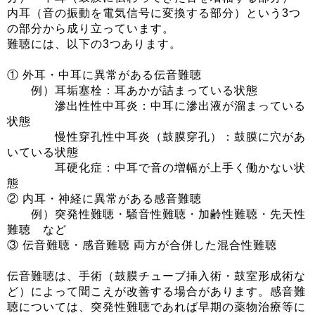
内耳（音の振動を電気信号に変換する部分）という3つ
の部分から成り立っています。
難聴には、以下の3つあります。
① 外耳・中耳に異常がある伝音難聴
例）耳垢塞栓：耳あかが詰まっている状態
滲出性性中耳炎：中耳に滲出液が溜まっている
状態
慢性穿孔性中耳炎（鼓膜穿孔）：鼓膜に穴があ
いている状態
耳硬化症：中耳で音の増幅が上手く働かない状
態
② 内耳・神経に異常がある感音難聴
例）突発性難聴・騒音性難聴・加齢性難聴・先天性
難聴 など
③ 伝音難聴・感音難聴 両方が合併した混合性難聴
伝音難聴は、手術（鼓膜チューブ挿入術・鼓室形成術な
ど）によって聞こえが改善する場合があります。感音難
聴については、突発性難聴であれば早期の薬物治療等に