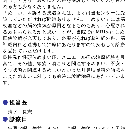
関与しており、最初にどの科を受診したらいいのか迷わ
れる方も少なくありません。
「めまい」を訴える患者さんは、まずは当センターに受
診していただければ問題ありません。「めまい」には脳
梗塞などの脳の病気が原因となるものもあり、心配され
る方もおられるかと思いますが、当院ではMRIをはじめ
画像診断が充実しており、必要があれば脳神経外科、脳
神経内科と連携して治療にあたりますので安心して診療
を受けていただけます。
良性発作性頭位めまい症、メニエール病の治療経験も豊
富で、その他、頭痛・肩こりと関連するめまい、不安・
うつ状態と関連するめまいといった耳鼻咽喉科の領域を
こえためまいに対しても的確に診断治療にあたっていま
す。
担当医
清水 良憲
診療日
毎週水曜 午前 または 金曜 午後（いずれも予約