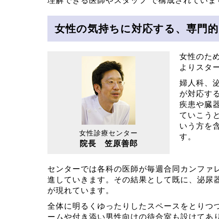
理解できる医師やスタッフ”で構成されていま
女性の気持ちに対応する、専門的
女性のた
よりスタ
婦人科、
が対応す
疾患や臓
ていこう
いう方を
女性診療センター
す。
院長 笠原善郎
センターでは各科の医師が毎週合同カンファ
進していきます。その結果として既に、泌尿
が現れています。
全体に明るくゆったりしたスペースをとりつ
ームや付き添い男性向けの待合室も設けてあ