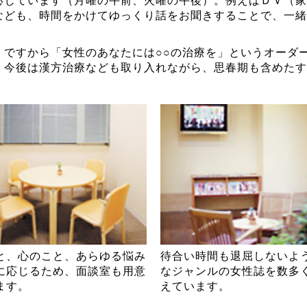
応じています（月曜の午前、火曜の午後）。例えばＤＶ（家
なども、時間をかけてゆっくり話をお聞きすることで、一緒
。ですから「女性のあなたには○○の治療を」というオーダ
。今後は漢方治療なども取り入れながら、思春期も含めたす
。
と、心のこと、あらゆる悩み
待合い時間も退屈しないよ
に応じるため、面談室も用意
なジャンルの女性誌を数多
ます。
えています。