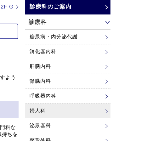
診療科のご案内
2F G
診療科
糖尿病・内分泌代謝
消化器内科
肝臓内科
すよう
腎臓内科
呼吸器内科
婦人科
泌尿器科
門科な
気持ちを
整形外科