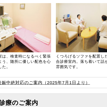
室は、検査時になるべく緊張
くつろげるソファを配置し
よう、随所に優しい配色を心
合診療室内。落ち着いて話
した。
雰囲気です。
娠中絶対応のご案内（2025年7月1日より）
診療のご案内