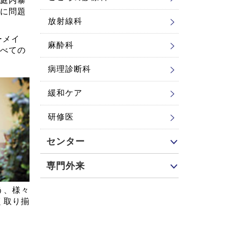
庭内暴
に問題
放射線科
ーメイ
麻酔科
べての
病理診断科
緩和ケア
研修医
センター
専門外来
う、様々
く取り揃