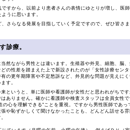
気ですから、以前より患者さんの表情にゆとりが増し、医師
たように思います。
ど、さらなる発展を目指していく予定ですので、ぜひ皆さま
す診療。
は当然ながら男性とは違います。生殖器や外見、細胞、脳、
などの性差を踏まえた上で新設されたのが「女性診療センタ
特有の更年期障害や不定愁訴など、外見的な問題が見えにく
います。
外来というと、単に医師や看護師が女性だと思われがちです
ではありません。確かに看護師や検査スタッフは全員女性で
女性の心を理解できる“ことを重視。ですから男性医師であっ
緊張や恥ずかしくて聞けなかったことも、どんどん話せる雰
す。