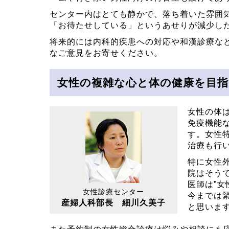
センター内はとても静かで、落ち着いた雰囲
「お待たせしている」というあせりが減少し
将来的には内科的疾患への対応や和漢診療な
なご意見をお寄せください。
女性の複雑な心と体の健康を目指
女性の体
免疫機能
す。女性
治療も行
特に女性
院はそう
医師は”
女性診療センター
今までは
産婦人科部長 細川久美子
と思いま