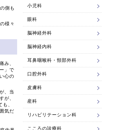
小児科
の側も
眼科
の様々
脳神経外科
脳神経内科
耳鼻咽喉科・頸部外科
痛み、
ー」で
口腔外科
い心の
皮膚科
が、当
すが、
産科
ても、
囲気だ
リハビリテーション科
こころの診療科