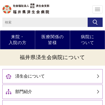
メ
ニ
ュ
ー
来院・
医療関係の
病院に
入院の方
皆様
ついて
福井県済生会病院について
済生会について
部門紹介