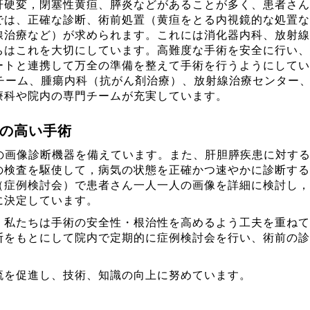
肝硬変，閉塞性黄疸、膵炎などがあることが多く、患者さん
では、正確な診断、術前処置（黄疸をとる内視鏡的な処置な
線治療など）が求められます。これには消化器内科、放射線
ちはこれを大切にしています。高難度な手術を安全に行い、
ートと連携して万全の準備を整えて手術を行うようにしてい
チーム、腫瘍内科（抗がん剤治療）、放射線治療センター
療科や院内の専門チームが充実しています。
の高い手術
Tなどの画像診断機器を備えています。また、肝胆膵疾患に対す
の検査を駆使して，病気の状態を正確かつ速やかに診断する
（症例検討会）で患者さん一人一人の画像を詳細に検討し，
に決定しています。
、私たちは手術の安全性・根治性を高めるよう工夫を重ねて
断をもとにして院内で定期的に症例検討会を行い、術前の診
流を促進し、技術、知識の向上に努めています。