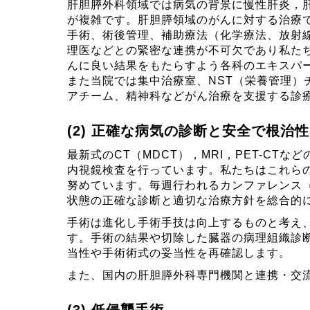
肝胆膵外科領域では病気の背景に慢性肝炎，
が複雑です。肝胆膵領域のがんに対する治療
手術、術後管理、補助療法（化学療法、放射
理医などとの緊密な連携が不可欠であり私た
んに良い結果をもたらすよう各科のエキスパ
また当院では集中治療室、NST（栄養管理）
アチーム、精神科などがん治療を支援する診
正確な病気の診断と安全で根治性
最新式のCT（MDCT），MRI，PET-C
内視鏡検査を行っています。私たちはこれら
努めています。毎週行われるカンファレンス
状態の正確な診断と適切な治療方針を総合的
手術は進化し手術手技は向上するものと考え
す。手術の結果や切除した臓器の病理組織診
当性や手術術式の妥当性を再確認します。
また、国内の肝胆膵外科専門機関と連携・交