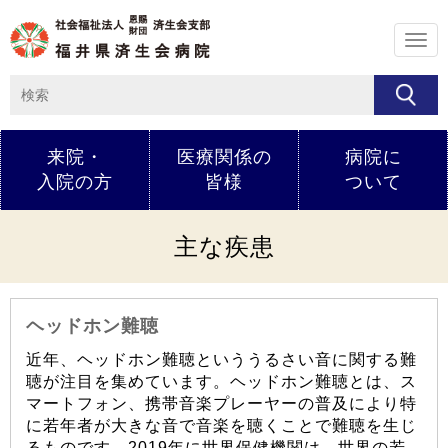
メ
ニ
ュ
ー
来院・
医療関係の
病院に
入院の方
皆様
ついて
主な疾患
ヘッドホン難聴
近年、ヘッドホン難聴といううるさい音に関する難
聴が注目を集めています。ヘッドホン難聴とは、ス
マートフォン、携帯音楽プレーヤーの普及により特
に若年者が大きな音で音楽を聴くことで難聴を生じ
るものです。2019年に世界保健機関は、世界の若