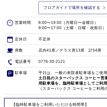
フロアガイドで
場所を確認する
営業時間
8:00〜19:00（月曜日〜金曜日）
9:00〜17:00（土曜・日曜・祝祭日）
定休日
不定休
席数
店内41席／テラス席13席 計54席
電話番号
0776-30-2121
P
駐車場
平日は、一般の来院者駐車場をご使
土日祝のスターバックス コーヒー営
用駐車場を、臨時駐車場としてご利
（スターバックス コーヒーをご利用
【臨時駐車場をご利用いただける時間帯】