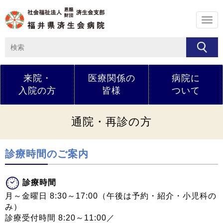
メ
ニ
ュ
ー
来院・
医療関係の
病院に
入院の方
皆様
ついて
通院・再診の方
診療時間のご案内
診療時間
月～金曜日 8:30～17:00（午後は予約・紹介・小児科の
み）
診療受付時間 8:20～11:00／