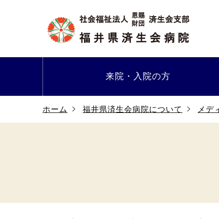
来院・
入院の方
ホーム
福井県済生会病院について
メデ