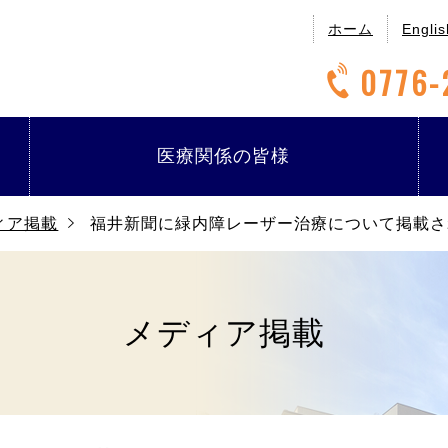
ホーム
Englis
0776-
医療関係の
皆様
ィア掲載
福井新聞に緑内障レーザー治療について掲載さ
メディア掲載