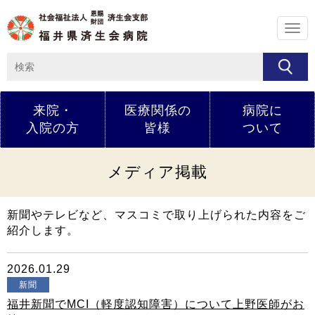
メ
ニ
ュ
ー
来院・
医療関係の
病院に
入院の方
皆様
ついて
メディア掲載
新聞やテレビなど、マスコミで取り上げられた内容をご
紹介します。
2026.01.29
新聞
福井新聞でMCI（軽度認知障害）について上野医師がお