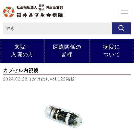
メ
ニ
ュ
ー
来院・
医療関係の
病院に
入院の方
皆様
ついて
カプセル内視鏡
2024.02.28（かけはしvol.122掲載）