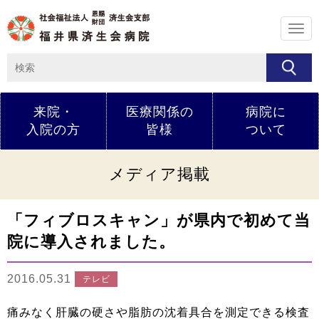
メ
ニ
ュ
ー
来院・
医療関係の
病院に
入院の方
皆様
ついて
メディア掲載
「フィブロスキャン」が県内で初めて当
院に導入されました。
2016.05.31
テレビ
痛みなく肝臓の硬さや脂肪の沈着具合を測定できる検査