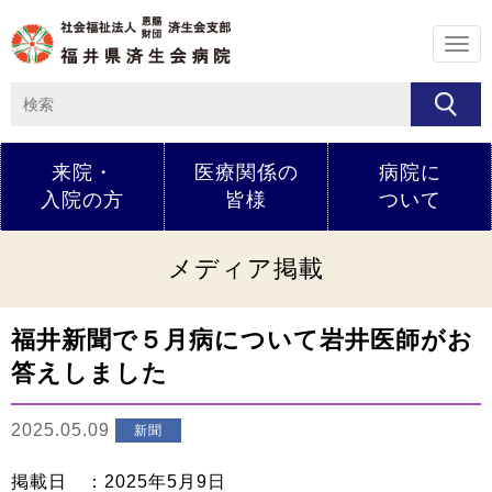
メ
ニ
ュ
ー
来院・
医療関係の
病院に
入院の方
皆様
ついて
メディア掲載
福井新聞で５月病について岩井医師がお
答えしました
2025.05.09
新聞
掲載日 ：2025年5月9日