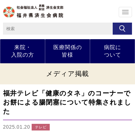
メ
ニ
ュ
ー
来院・
医療関係の
病院に
入院の方
皆様
ついて
メディア掲載
福井テレビ「健康のタネ」のコーナーで
お餅による腸閉塞について特集されまし
た
2025.01.20
テレビ