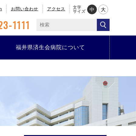
文字
h
お問い合わせ
アクセス
中
大
サイズ
23-1111
福井県済生会病院について