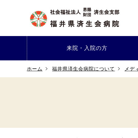
来院・
入院の方
ホーム
福井県済生会病院について
メデ