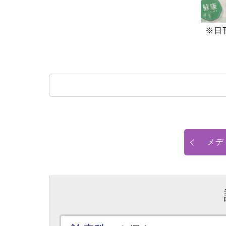
※日
メデ