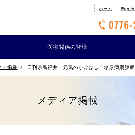
ホーム
Englis
0776-
医療関係の
皆様
ィア掲載
日刊県民福井 元気のかけはし「糖尿病網膜症
メディア掲載