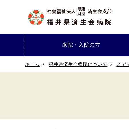
来院・
入院の方
ホーム
福井県済生会病院について
メデ