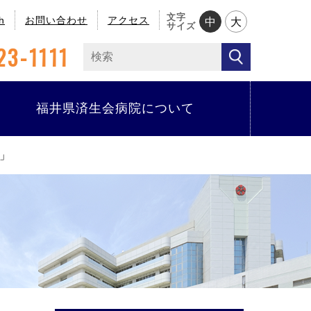
文字
h
お問い合わせ
アクセス
中
大
サイズ
23-1111
福井県済生会病院について
」