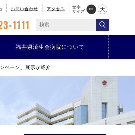
文字
h
お問い合わせ
アクセス
中
大
サイズ
23-1111
福井県済生会病院について
ンペーン」展示が紹介