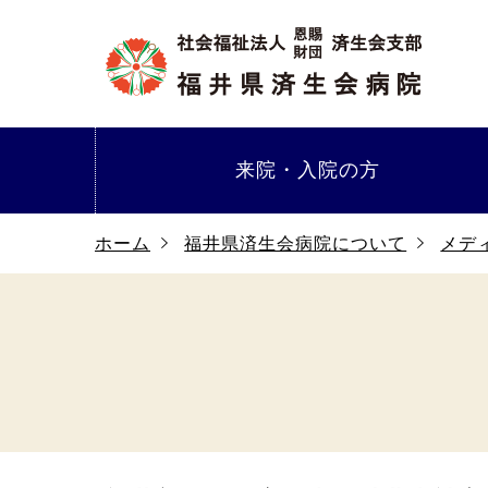
来院・
入院の方
ホーム
福井県済生会病院について
メデ