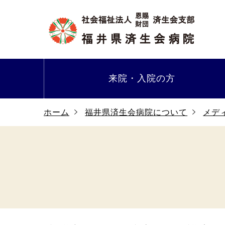
来院・
入院の方
ホーム
福井県済生会病院について
メデ