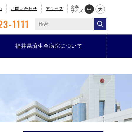
文字
h
お問い合わせ
アクセス
中
大
サイズ
23-1111
福井県済生会病院について