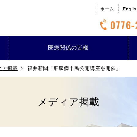
ホーム
Englis
0776-
医療関係の
皆様
ィア掲載
福井新聞「肝臓病市民公開講座を開催」
メディア掲載