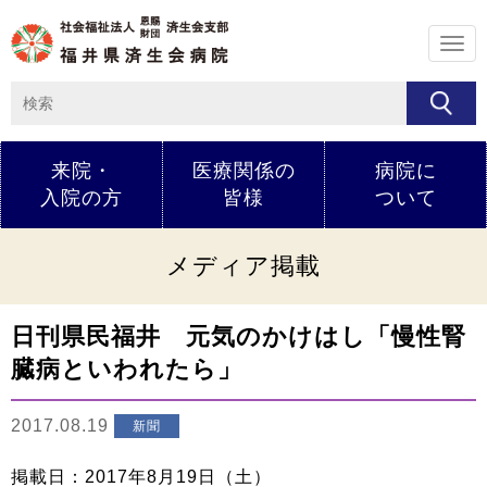
メ
ニ
ュ
ー
来院・
医療関係の
病院に
入院の方
皆様
ついて
メディア掲載
日刊県民福井 元気のかけはし「慢性腎
臓病といわれたら」
2017.08.19
新聞
​​掲載日：2017年8月19日（土）