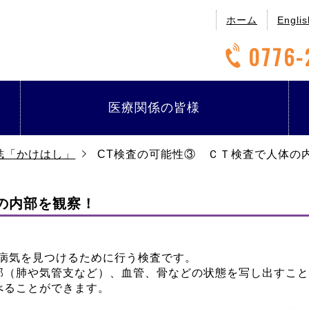
ホーム
Englis
0776-
医療関係の
皆様
誌「かけはし」
CT検査の可能性③ ＣＴ検査で人体の
の内部を観察！
、病気を見つけるために行う検査です。
（肺や気管支など）、血管、骨などの状態を写し出すこと
べることができます。