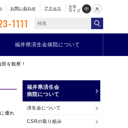
文字
h
お問い合わせ
アクセス
中
大
サイズ
23-1111
福井県済生会病院について
内部を観察！
福井県済生会
病院について
済生会について
に優れ
CSRの取り組み