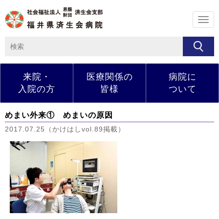
メ
ニ
ュ
ー
来院・
医療関係の
病院に
入院の方
皆様
ついて
めまい外来① めまいの原因
2017.07.25（かけはしvol.89掲載）