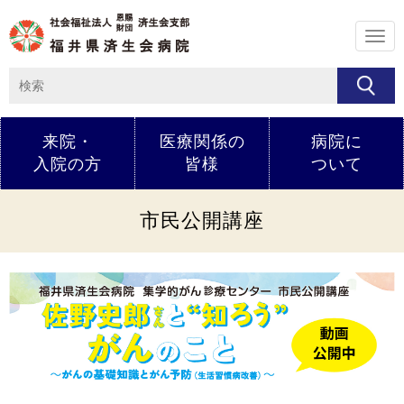
メ
ニ
ュ
ー
来院・
医療関係の
病院に
入院の方
皆様
ついて
市民公開講座