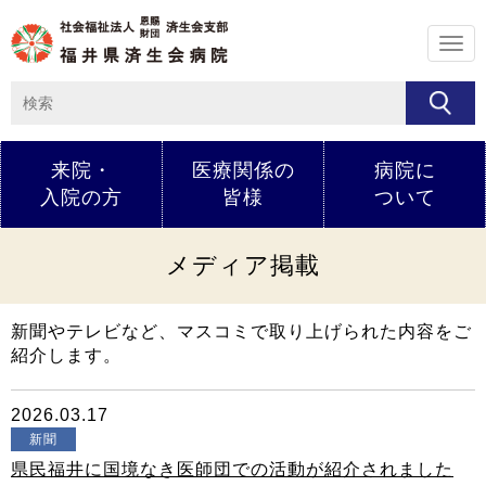
メ
ニ
ュ
ー
来院・
医療関係の
病院に
入院の方
皆様
ついて
メディア掲載
新聞やテレビなど、マスコミで取り上げられた内容をご
紹介します。
2026.03.17
新聞
県民福井に国境なき医師団での活動が紹介されました