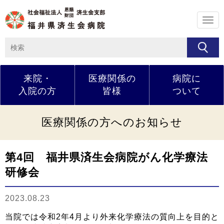
メ
ニ
ュ
ー
来院・
医療関係の
病院に
入院の方
皆様
ついて
医療関係の方へのお知らせ
第4回 福井県済生会病院がん化学療法
研修会
2023.08.23
当院では令和2年4月より外来化学療法の質向上を目的と