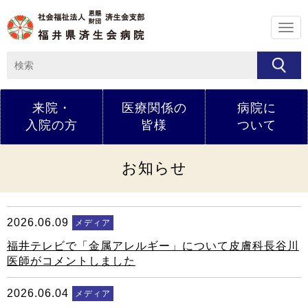
メ
ニ
ュ
ー
来院・
医療関係の
病院に
入院の方
皆様
ついて
お知らせ
2026.06.09
メディア
福井テレビで「金属アレルギー」について皮膚科長谷川
医師がコメントしました
2026.06.04
メディア