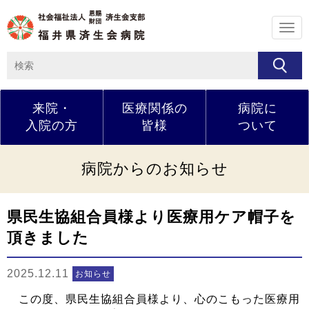
メ
ニ
ュ
ー
来院・
医療関係の
病院に
入院の方
皆様
ついて
病院からのお知らせ
県民生協組合員様より医療用ケア帽子を
頂きました
2025.12.11
お知らせ
この度、県民生協組合員様より、心のこもった医療用