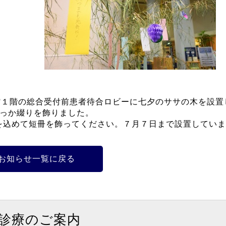
館１階の総合受付前患者待合ロビーに七夕のササの木を設置
輪っか綴りを飾りました。
を込めて短冊を飾ってください。７月７日まで設置していま
お知らせ一覧に戻る
診療のご案内