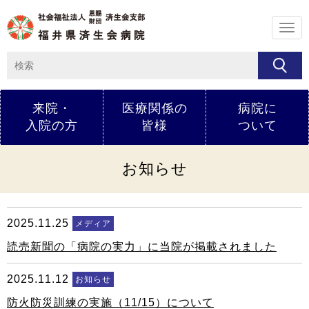
メ
ニ
ュ
ー
来院・
医療関係の
病院に
入院の方
皆様
ついて
お知らせ
2025.11.25
メディア
読売新聞の「病院の実力」に当院が掲載されました
2025.11.12
お知らせ
防火防災訓練の実施（11/15）について