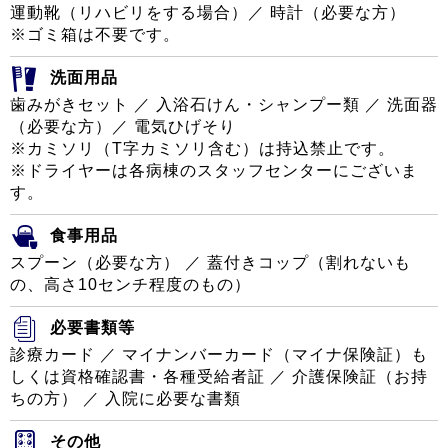
運動靴（リハビリをする場合）／ 時計（必要な方）
※ゴミ箱は不要です。
洗面用品
歯みがきセット ／ 入浴石けん・シャンプー類 ／ 洗面器
（必要な方）／ 電気ひげそり
※カミソリ（T字カミソリ含む）は持込禁止です。
※ドライヤーは各病棟のスタッフセンターにございま
す。
食事用品
スプーン（必要な方） ／ 蓋付きコップ（割れないも
の、高さ10センチ程度のもの）
必要書類等
診療カード ／ マイナンバーカード（マイナ保険証）も
しくは資格確認書・各種受給者証 ／ 介護保険証（お持
ちの方） ／ 入院に必要な書類
その他