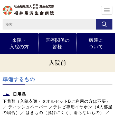
メ
ニ
ュ
ー
来院・
医療関係の
病院に
入院の方
皆様
ついて
入院前
準備するもの
日用品
下着類（入院衣類・タオルセットBご利用の方は不要）
／ ティッシュペーパー ／テレビ専用イヤホン（4人部屋
の場合）／ はきもの（脱げにくく、滑らないもの） ／