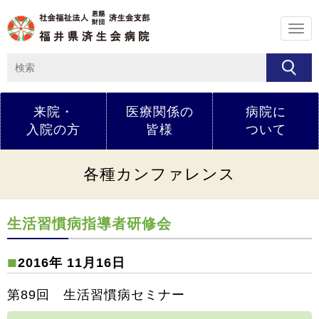
メ
ニ
ュ
ー
来院・
医療関係の
病院に
入院の方
皆様
ついて
各種カンファレンス
生活習慣病指導者研修会
2016年 11月16日
第89回 生活習慣病セミナー