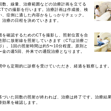
回数、線量、治療範囲などの治療計画を立てる
CTでの撮影を行います。治療計画は作成後、検
い、症例に適した内容かをしっかりチェック。
、治療の日程を決めていきます。
囲を確認するためのCTを撮影し、照射位置を合
患部に放射線を照射していきます（CTは治療ご
影）。1回の照射時間は約5〜10分程度。原則と
〜金の週5回、外来での通院治療となります。
間中も定期的に診察を受けていただき、経過を観察します
基づいた回数の照射が終われば、治療は終了です。治療結
療効果を確認します。