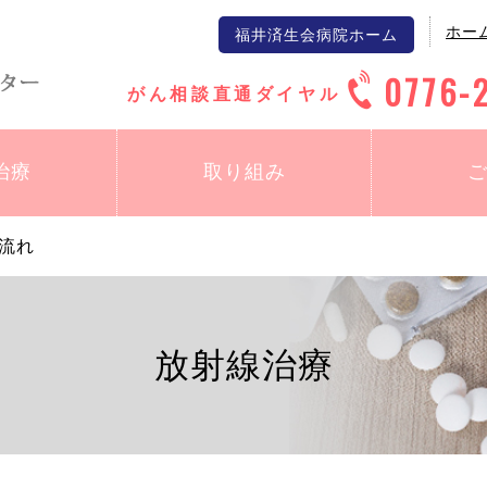
ホー
福井済生会病院ホーム
0776-
がん相談直通ダイヤル
治療
取り組み
流れ
放射線治療