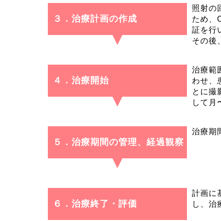
照射の
３．治療計画の作成
ため、
証を行
その後
治療範
４．治療開始
わせ、
とに撮
して月
治療期
５．治療期間の管理、経過観察
計画に
６．治療終了・評価
し、治