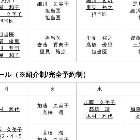
（紹介）
黒川 哲司
細川 久美子
黒
屋 和子
里見 裕之
担当医
細
川 久美子
担当医
担当医
担当医
担当医
担当医
里見 裕之
齋
橋 優里
齋藤 香奈子
髙橋 優里
三
川 哲司
里見 裕之
担当医
屋 和子
ール（※紹介制/完全予約制）
月
火
水
加藤 久美子
加藤 久美子
村 雅代
髙橋 環
加
髙橋 環
木村 雅代
藤 久美子
髙橋 環
2・4・5
加藤 久美子