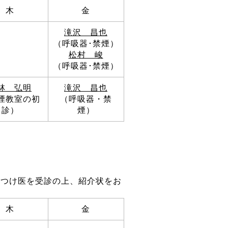
木
金
滝沢 昌也
（呼吸器･禁煙）
松村 峻
（呼吸器･禁煙）
林 弘明
滝沢 昌也
煙教室の初
（呼吸器・禁
診）
煙）
りつけ医を受診の上、紹介状をお
木
金