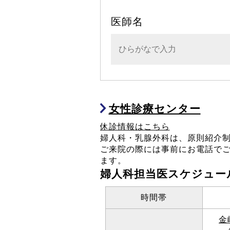
医師名
女性診療センター
休診情報はこちら
婦人科・乳腺外科は、原則紹介制
ご来院の際には事前にお電話で
ます。
婦人科担当医スケジュー
時間帯
金