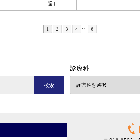
週）
...
1
2
3
4
8
診療科
検索