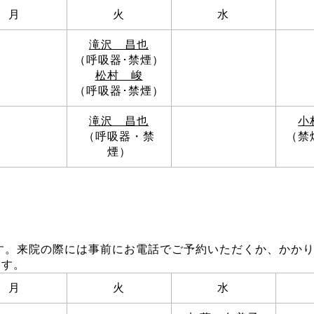
月
火
水
滝沢 昌也
（呼吸器･禁煙）
松村 峻
（呼吸器･禁煙）
滝沢 昌也
小
（呼吸器・禁
（禁
煙）
す。来院の際には事前にお電話でご予約いただくか、かか
ます。
月
火
水