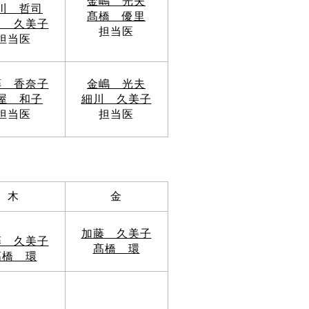
金嶋 光夫
川 哲司
髙橋 優里
川 久美子
担当医
担当医
藤 香奈子
金嶋 光夫
屋 和子
細川 久美子
担当医
担当医
木
金
加藤 久美子
藤 久美子
髙橋 環
髙橋 環