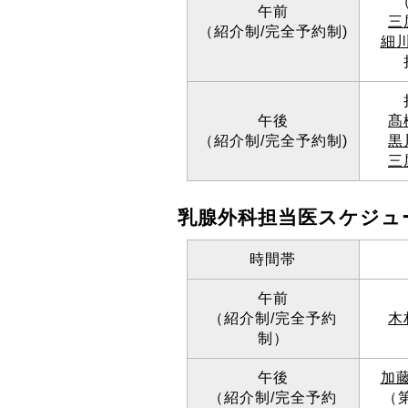
午前
三
（紹介制/完全予約制)
細
午後
髙
（紹介制/完全予約制)
黒
三
乳腺外科担当医スケジュ
時間帯
午前
（紹介制/完全予約
木
制）
午後
加
（紹介制/完全予約
（第