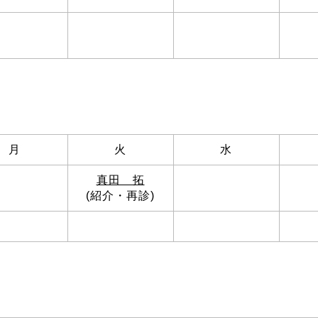
月
火
水
真田 拓
(紹介・再診)