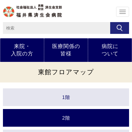
メ
ニ
ュ
ー
来院・
医療関係の
病院に
入院の方
皆様
ついて
東館フロアマップ
1階
2階