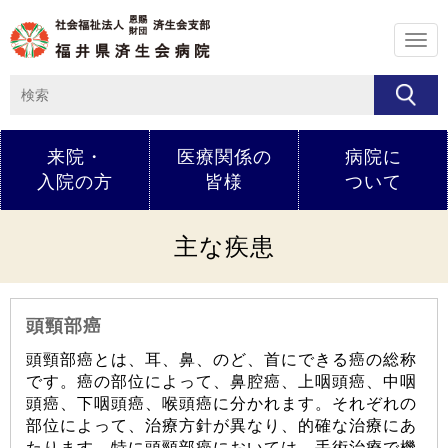
メ
ニ
ュ
ー
来院・
医療関係の
病院に
入院の方
皆様
ついて
主な疾患
頭頸部癌
頭頸部癌とは、耳、鼻、のど、首にできる癌の総称
です。癌の部位によって、鼻腔癌、上咽頭癌、中咽
頭癌、下咽頭癌、喉頭癌に分かれます。それぞれの
部位によって、治療方針が異なり、的確な治療にあ
たります。特に頭頸部癌においては、手術治療で機