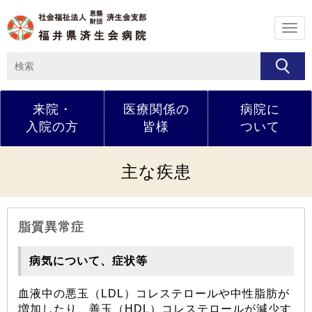
メ
ニ
ュ
ー
来院・
医療関係の
病院に
入院の方
皆様
ついて
主な疾患
脂質異常症
病気について、症状等
血液中の悪玉（LDL）コレステロールや中性脂肪が
増加したり、善玉（HDL）コレステロールが減少す