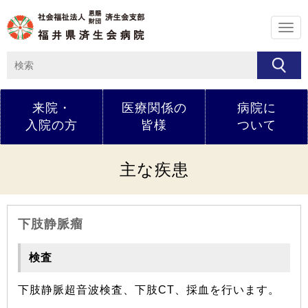
メ
ニ
ュ
ー
来院・
医療関係の
病院に
入院の方
皆様
ついて
主な疾患
下肢静脈瘤
検査
下肢静脈超音波検査、下肢CT、採血を行います。