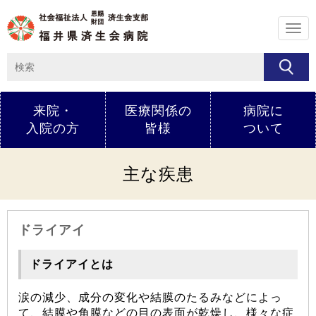
メ
ニ
ュ
ー
来院・
医療関係の
病院に
入院の方
皆様
ついて
主な疾患
ドライアイ
ドライアイとは
涙の減少、成分の変化や結膜のたるみなどによっ
て、結膜や角膜などの目の表面が乾燥し、様々な症