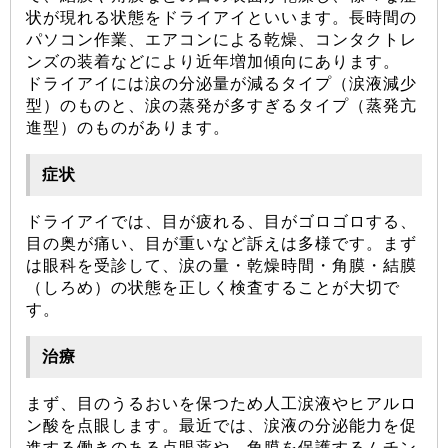
状が現れる状態をドライアイといいます。長時間の
パソコン作業、エアコンによる乾燥、コンタクトレ
ンズの装着などにより近年増加傾向にあります。
ドライアイには涙の分泌量が減るタイプ（涙液減少
型）のものと、涙の蒸発が多すぎるタイプ（蒸発亢
進型）のものがあります。
症状
ドライアイでは、目が疲れる、目がゴロゴロする、
目の奥が痛い、目が重いなど訴えは多様です。まず
は眼科を受診して、涙の量・乾燥時間・角膜・結膜
（しろめ）の状態を正しく検査することが大切で
す。
治療
まず、目のうるおいを保つため人工涙液やヒアルロ
ン酸を点眼します。最近では、涙液の分泌能力を促
進する働きのある点眼薬や、角膜を保護するムチン