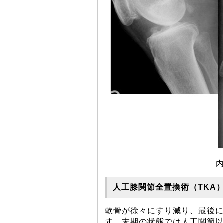
人工膝関節全置換術（TKA
軟骨が徐々にすり減り、最後
す。末期の状態では人工関節