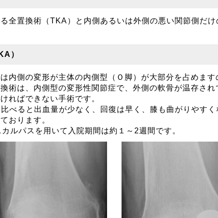
る全置換術（TKA）と内側あるいは外側の悪い関節側だけ
KA）
では内側の変形が主体の内側型（Ｏ脚）が大部分を占めます
置換術は、内側型の変形性関節症で、外側の軟骨が温存され
なければできない手術です。
と比べると出血量が少なく、回復は早く、膝も曲がりやすく
れております。
ニカルパスを用いて入院期間は約１～2週間です。