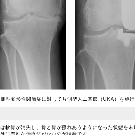
内側型変形性関節症に対して片側型人工関節（UKA）を施行
）
には軟骨が消失し、骨と骨が擦れあうようになった状態を末
以外に有効な治療法がないのが現状です。