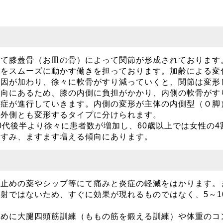
して膝蓋骨（お皿の骨）によって関節が形成されております
節をスムーズに動かす働きを担っております。加齢による変
要因が加わり、徐々に軟骨がすり減っていくと、関節は変形
傾向にあるため、膝の内側に負担がかかり、内側の軟骨がす
節症が進行していきます。内側の変形が主体の内側型（Ｏ脚
内外側とも変形するタイプに分けられます。
0代後半より徐々に患者数が増加し、60歳以上では女性の
すすみ、ますます増える傾向にあります。
み止めの薬やシップ等にて痛みと炎症の軽減をはかります。
射ではないため、すぐに効果が現れるものではなく、5～1
ために大腿四頭筋訓練（ももの筋を鍛える訓練）や体重のコ