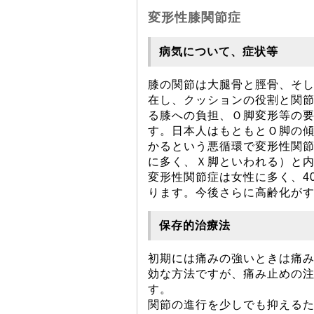
変形性膝関節症
病気について、症状等
膝の関節は大腿骨と脛骨、そ
在し、クッションの役割と関
る膝への負担、Ｏ脚変形等の
す。日本人はもともとＯ脚の
かるという悪循環で変形性関
に多く、Ｘ脚といわれる）と
変形性関節症は女性に多く、4
ります。今後さらに高齢化が
保存的治療法
初期には痛みの強いときは痛
効な方法ですが、痛み止めの注
す。
関節の進行を少しでも抑える