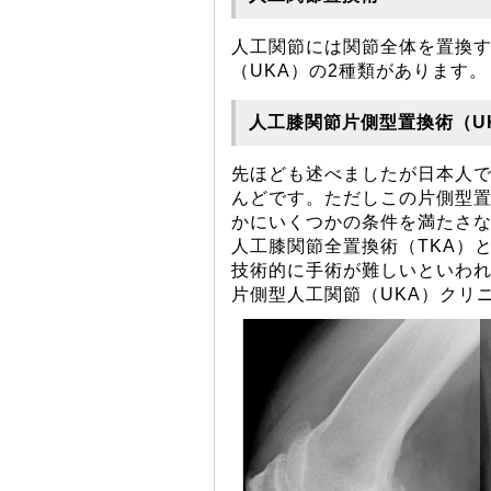
人工関節には関節全体を置換す
（UKA）の2種類があります。
人工膝関節片側型置換術（U
先ほども述べましたが日本人
んどです。ただしこの片側型
かにいくつかの条件を満たさ
人工膝関節全置換術（TKA）
技術的に手術が難しいといわ
片側型人工関節（UKA）クリ