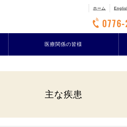
ホーム
Englis
0776-
医療関係の
皆様
主な疾患