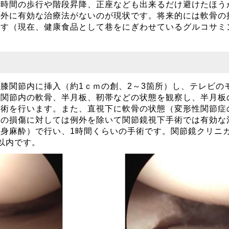
長時間の歩行や階段昇降、正座なども出来るだけ避けたほう
以外に有効な治療法がないのが現状です。将来的には軟骨の
です（現在、健康食品として巷をにぎわせているグルコサミ
膝関節内に挿入（約1ｃｍの創、2～3箇所）し、テレビの
。関節内の軟骨、半月板、靭帯などの状態を観察し、半月板
除術を行います。また、直視下に軟骨の状態（変形性関節症
骨の損傷に対しては例外を除いて関節鏡視下手術では有効な
身麻酔）で行い、1時間くらいの手術です。関節鏡クリニ
以内です。