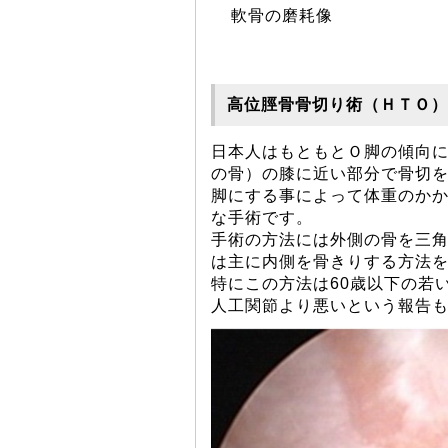
軟骨の磨耗像
高位脛骨骨切り術（ＨＴＯ）
日本人はもともとＯ脚の傾向
の骨）の膝に近い部分で骨切を
脚にする事によって体重のか
な手術です。
手術の方法には外側の骨を三
は主に内側を骨きりする方法を
特にこの方法は60歳以下の若
人工関節より悪いという報告