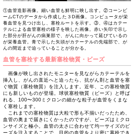
①血管造影画像。細い血管も鮮明に映し出す。②コーンビ
ームCTのデータから作成した３D画像。コンピュータが栄
養血管を見つけ出し、塞栓ルートを示す。③、④はカテー
テルによる血管塞栓の様子を映した画像。赤い矢印で示し
た部分が肝がんの病巣部で、がんに向かって延びているの
が栄養血管。青で示した矢頭がカテーテルの先端部で、が
んの間近まで迫っていることが分かる。
血管を塞栓する最新塞栓物質・ビーズ
画像が映し出されたモニターを見ながらカテーテルを
挿入し、がんの直近へと迫ったら、抗がん剤と血管を塞
ぐ物質（塞栓物質）を注入します。近年、この塞栓物質
にも新しいものが登場。球状塞栓物質（ビーズ）と呼ば
れる、100〜300ミクロンの細かな粒子が血管をくまな
く塞栓します。
これまでの塞栓物質は大粒で形も不揃いだったため、
血管の奥まで届きにくかったのですが、ビーズはミクロ
ンサイズと極小。血管の太さに合わせて均一サイズのビ
ーズを注入することで、目的の血管をより密に塞栓でき