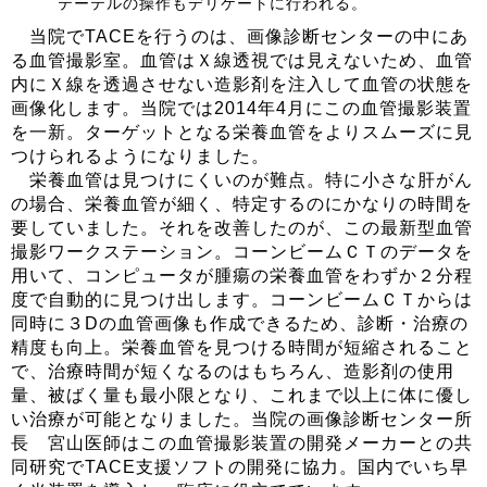
テーテルの操作もデリケートに行われる。
当院でTACEを行うのは、画像診断センターの中にあ
る血管撮影室。血管はＸ線透視では見えないため、血管
内にＸ線を透過させない造影剤を注入して血管の状態を
画像化します。当院では2014年4月にこの血管撮影装置
を一新。ターゲットとなる栄養血管をよりスムーズに見
つけられるようになりました。
栄養血管は見つけにくいのが難点。特に小さな肝がん
の場合、栄養血管が細く、特定するのにかなりの時間を
要していました。それを改善したのが、この最新型血管
撮影ワークステーション。コーンビームＣＴのデータを
用いて、コンピュータが腫瘍の栄養血管をわずか２分程
度で自動的に見つけ出します。コーンビームＣＴからは
同時に３Dの血管画像も作成できるため、診断・治療の
精度も向上。栄養血管を見つける時間が短縮されること
で、治療時間が短くなるのはもちろん、造影剤の使用
量、被ばく量も最小限となり、これまで以上に体に優し
い治療が可能となりました。当院の画像診断センター所
長 宮山医師はこの血管撮影装置の開発メーカーとの共
同研究でTACE支援ソフトの開発に協力。国内でいち早