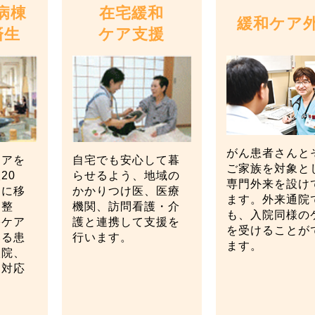
病棟
在宅緩和
緩和ケア
済生
ケア支援
がん患者さんと
ケアを
自宅でも安心して暮
ご家族を対象と
20
らせるよう、地域の
専門外来を設け
アに移
かかりつけ医、医療
ます。外来通院
調整
機関、訪問看護・介
も、入院同様の
宅ケア
護と連携して支援を
を受けることが
いる患
行います。
ます。
入院、
に対応