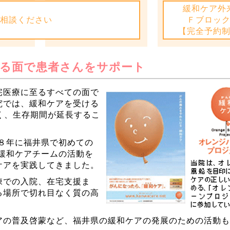
緩和ケア外
ご相談ください
Ｆブロッ
【完全予約
ゆる面で患者さんをサポート
宅医療に至るすべての面で
究では、緩和ケアを受ける
く、生存期間が延長するこ
９８年に福井県で初めての
は緩和ケアチームの活動を
ケアを実践してきました。
棟での入院、在宅支援ま
る場所で切れ目なく質の高
アの普及啓蒙など、福井県の緩和ケアの発展のための活動も