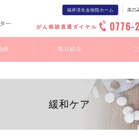
ホー
福井済生会病院ホーム
0776-
がん相談直通ダイヤル
治療
取り組み
緩和ケア