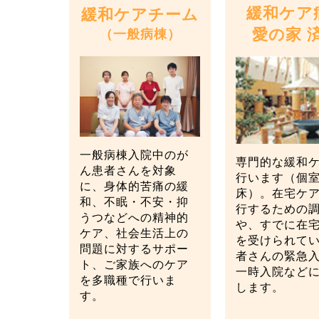
緩和ケア
緩和ケアチーム
愛の家 
（一般病棟）
一般病棟入院中のが
専門的な緩和
ん患者さんを対象
行います（個室
に、身体的苦痛の緩
床）。在宅ケ
和、不眠・不安・抑
行するための
うつなどへの精神的
や、すでに在
ケア、社会生活上の
を受けられて
問題に対するサポー
者さんの緊急
ト、ご家族へのケア
一時入院など
を多職種で行いま
します。
す。