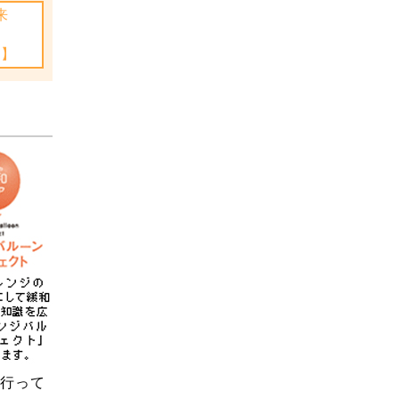
来
ク
制】
行って