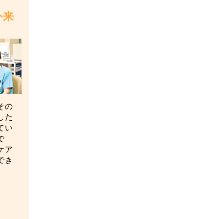
外来
その
した
てい
で
ケア
でき