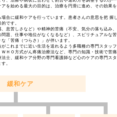
まり、治療や病状に合わせて割合や進め方を調整するのが一
ケアを始める最大の目的は、治療を円滑に進め、その効果を
る場合に緩和ケアを行っています。患者さんの意思を把 握
目的です。
感、息苦しさなど）や精神的苦痛（不安、気分の落ち込み、
の問題、仕事や地位がなくなるなど）、スピリチュアルな苦
々な「苦痛（つらさ）」が伴います。
族がこれまでに近い生活を送れるよう多職種の専門スタッフ
、ＷＨＯ方式がん疼痛治療法など、専門の知識・技術で苦痛
療法士、緩和ケア分野の専門看護師など心のケアの専門スタ
ます。
緩和ケア