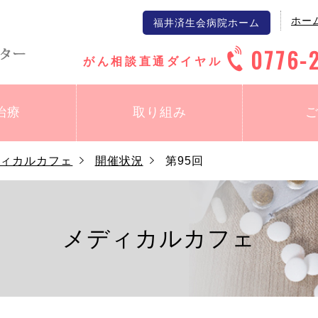
ホー
福井済生会病院ホーム
0776-
がん相談直通ダイヤル
治療
取り組み
ディカルカフェ
開催状況
第95回
メディカルカフェ