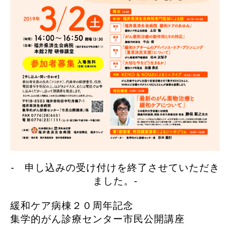
- 申し込み
の
受け付け
を
終了
させていただき
ました。-
緩和ケア病棟２０周年記念
集学的がん診療センター
市民公開講座