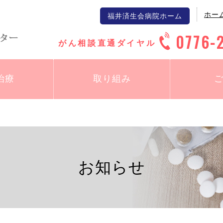
ホー
福井済生会病院ホーム
0776-
がん相談直通ダイヤル
治療
取り組み
お知らせ