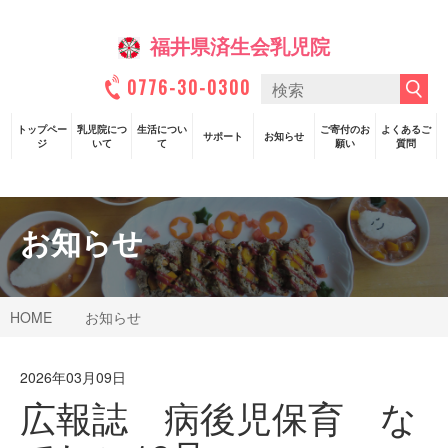
福井県済生会乳児院
0776-30-0300
トップペー
乳児院につ
生活につい
ご寄付のお
よくあるご
サポート
お知らせ
ジ
いて
て
願い
質問
お知らせ
HOME
お知らせ
2026年03月09日
広報誌 病後児保育 な