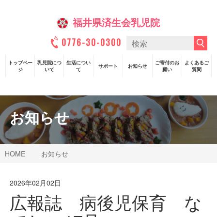
福井県済生会乳児院
0776-30-0300
トップペー
乳児院につ
生活につい
ご寄付のお
よくあるご
サポート
お知らせ
ジ
いて
て
願い
質問
お知らせ
HOME
お知らせ
2026年02月02日
広報誌 病後児保育 な