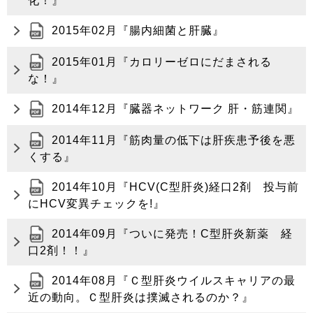
化！』
2015年02月『腸内細菌と肝臓』
2015年01月『カロリーゼロにだまされる
な！』
2014年12月『臓器ネットワーク 肝・筋連関』
2014年11月『筋肉量の低下は肝疾患予後を悪
くする』
2014年10月『HCV(C型肝炎)経口2剤 投与前
にHCV変異チェックを!』
2014年09月『ついに発売！C型肝炎新薬 経
口2剤！！』
2014年08月『Ｃ型肝炎ウイルスキャリアの最
近の動向。Ｃ型肝炎は撲滅されるのか？』