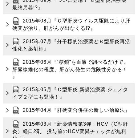
2015年09月『ついに登場！ Ｃ型肝炎治療薬
最終兵器!?』
2015年08月『Ｃ型肝炎ウイルス駆除により肝
硬変が治り、肝がんが出なくる!?』
2015年07月『分子標的治療薬とＢ型肝炎再活
性化と薬剤師』
2015年06月『“糖鎖”を血液で調べるだけで、
肝臓線維化の程度、肝がん発生の危険性分かる！
』
2015年05月『Ｃ型肝炎 新規治療薬 ジェノタ
イプ２型にも登場！』
2015年04月『肝硬変合併症の新しい治療法』
2015年03月『新薬情報第3弾：HCV（C型肝
炎）経口2剤 投与前のHCV変異チェックが無料