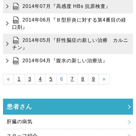
2014年07月『高感度 HBs 抗原検査』
2014年06月『Ｂ型肝炎に対する第4番目の経
口剤』
2014年05月『肝性脳症の新しい治療 カルニ
チン』
2014年04月『腹水の新しい治療法』
前
次
«
1
3
4
5
6
7
8
9
»
へ
へ
患者さん
肝臓の病気
スタッフ紹介