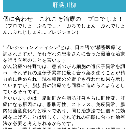
肝臓川柳
個に合わせ これこそ治療の プロでしょ！
（プロでしょ…ぷろでしょ…ぷろでしょん…ぷれでしょ
ん…ぷれじしょん…プレジション）
“プレジションメディシン”とは、日本語で“精密医療”と
訳されますが、それぞれの患者さんに合った最適な治療
を行う医療のことを言います。
がん治療の分野では、患者のがん細胞の遺伝子異常を調
べ、それぞれの遺伝子異常に最も合う薬を使うことが精
力的に進められ、現在臨床の分野でも行われ効果を示し
ていますが、脂肪肝の治療でも同様に進められようとし
ているそうです。
といいますのは、脂肪肝から脂肪肝炎さらに肝硬変、肝
癌になる原因には、脂肪毒性、ストレス、免疫異常、腸
内細菌叢変化など様々であり、同じ治療法では個々に効
果を上げることは難しく、それぞれの病態に合った治療
法が必要と考えられるからです。