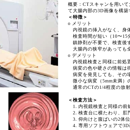
概要：CTスキャンを用い
て大腸内部の3D画像を構築
＜特徴＞
o メリット
内視鏡の挿入がなく、身
検査時間が短い（10〜15
鎮静剤が不要で、検査後す
大腸内の狭窄があっても
o デメリット
内視鏡検査と同様に前処
病変の色や硬さの情報は
病変を発見しても、その場
微小な病変（5mm未満）
通常のCTの1/4程度の放
＜検査方法＞
1. 内視鏡検査と同様の前
2. 検査台に横たわり、肛
3. 仰向けと腹ばいの2体
4. 専用ソフトウェアで3