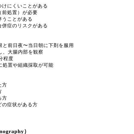
けにくいことがある
（前処置）が必要
伴うことがある
併症のリスクがある
制限と前日夜〜当日朝に下剤を服用
し、大腸内部を観察
0分程度
に処置や組織採取が可能
た方
方
る方
どの症状がある方
nography）