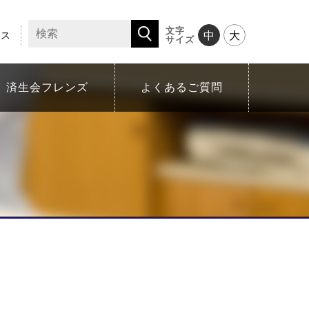
文字
セス
中
大
サイズ
済生会フレンズ
よくあるご質問