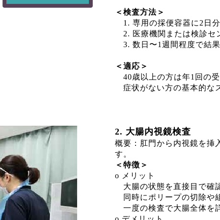
＜検査方法＞
1. 専用の採便容器に2日
2. 医療機関または検診セ
3. 数日〜1週間程度で結
＜適応＞
40歳以上の方は年1回の
症状がない方の基本的なス
2. 大腸内視鏡検査
概要：肛門から内視鏡を挿
す。
＜特徴＞
o メリット
大腸の状態を直接目で確認
同時にポリープの切除や組
一度の検査で大腸全体を
o デメリット