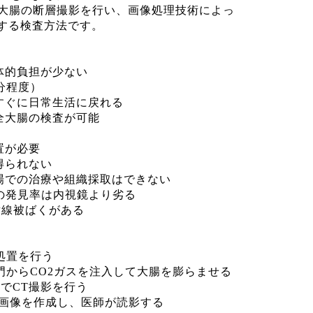
て大腸の断層撮影を行い、画像処理技術によっ
する検査方法です。
体的負担が少ない
分程度）
ぐに日常生活に戻れる
全大腸の検査が可能
置が必要
得られない
での治療や組織採取はできない
の発見率は内視鏡より劣る
射線被ばくがある
処置を行う
門からCO2ガスを注入して大腸を膨らませる
位でCT撮影を行う
D画像を作成し、医師が読影する