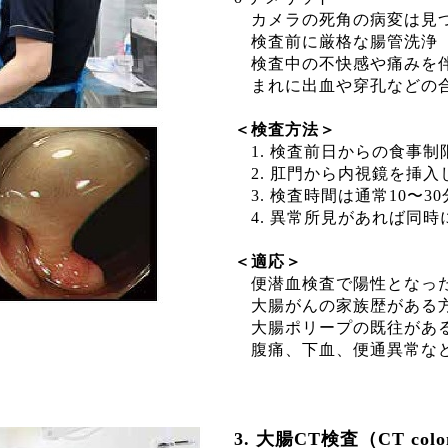
カメラの死角の病変は見つ
検査前に厳格な腸管洗浄
検査中の不快感や痛みを
まれに出血や穿孔などの合
＜検査方法＞
1. 検査前日からの食事
2. 肛門から内視鏡を挿入
3. 検査時間は通常10〜3
4. 異常所見があれば同時
＜適応＞
便潜血検査で陽性となっ
大腸がんの家族歴がある
大腸ポリープの既往があ
腹痛、下血、便通異常な
3. 大腸CT検査（CT colo