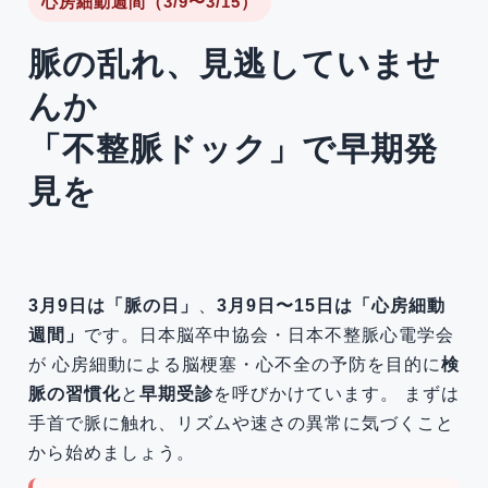
心房細動週間（3/9〜3/15）
脈の乱れ、見逃していませ
んか
「不整脈ドック」で早期発
見を
3月9日は「脈の日」
、
3月9日〜15日は「心房細動
週間」
です。日本脳卒中協会・日本不整脈心電学会
が 心房細動による脳梗塞・心不全の予防を目的に
検
脈の習慣化
と
早期受診
を呼びかけています。 まずは
手首で脈に触れ、リズムや速さの異常に気づくこと
から始めましょう。