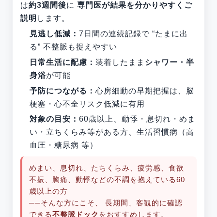
は
約3週間後
に
専門医が結果を分かりやすくご
説明
します。
見逃し低減：
7日間の連続記録で “たまに出
る” 不整脈も捉えやすい
日常生活に配慮：
装着したまま
シャワー・半
身浴
が可能
予防につながる：
心房細動の早期把握は、脳
梗塞・心不全リスク低減に有用
対象の目安：
60歳以上、動悸・息切れ・めま
い・立ちくらみ等がある方、生活習慣病（高
血圧・糖尿病 等）
めまい、息切れ、たちくらみ、疲労感、食欲
不振、胸痛、動悸などの不調を抱えている60
歳以上の方
──そんな方にこそ、 長期間、客観的に確認
できる
不整脈ドック
をおすすめします。