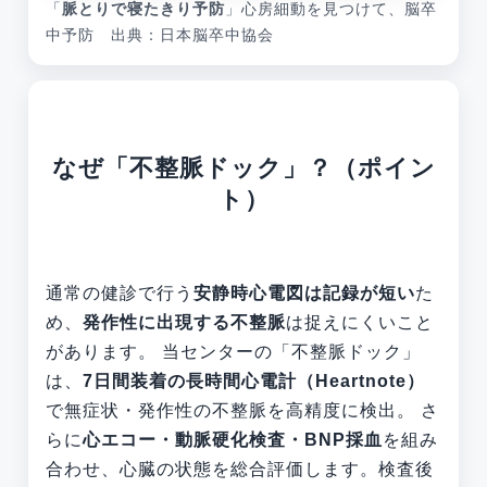
「
脈とりで寝たきり予防
」心房細動を見つけて、脳卒
中予防 出典：日本脳卒中協会
なぜ「不整脈ドック」？（ポイン
ト）
通常の健診で行う
安静時心電図は記録が短い
た
め、
発作性に出現する不整脈
は捉えにくいこと
があります。 当センターの「不整脈ドック」
は、
7日間装着の長時間心電計（Heartnote）
で無症状・発作性の不整脈を高精度に検出。 さ
らに
心エコー・動脈硬化検査・BNP採血
を組み
合わせ、心臓の状態を総合評価します。検査後