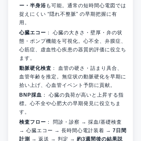
ー・半身浴
も可能。通常の短時間心電図では
捉えにくい “隠れ不整脈” の早期把握に有
用。
心臓エコー
： 心臓の大きさ・壁厚・弁の状
態・ポンプ機能を可視化。心不全、弁膜症、
心筋症、虚血性心疾患の器質的評価に役立ち
ます。
動脈硬化検査
： 血管の硬さ・詰まり具合、
血管年齢を推定。無症状の動脈硬化を早期に
拾い上げ、心血管イベント予防に貢献。
BNP採血
： 心臓の負荷が高いと上昇する指
標。心不全や心肥大の早期発見に役立ちま
す。
検査フロー
： 問診・診察 → 採血/基礎検査
→ 心臓エコー → 長時間心電計装着 →
7日間
計測
→ 返送 → 判定 →
約3週間後の結果説