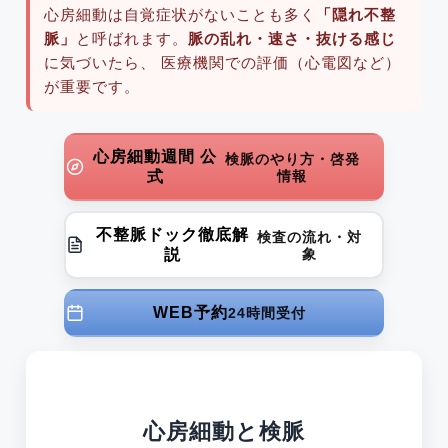
心房細動は自覚症状がないことも多く
「隠れ不整
脈」
と呼ばれます。
脈の乱れ・速さ・抜ける感じ
に気づいたら、 医療機関での評価（心電図など）
が重要です。
心房細動週間 公
検脈のやり方・啓発
式
情報
不整脈ドック徹底解
検査の流れ・対
説
象
WEB予約
24時間受付
心房細動と検脈