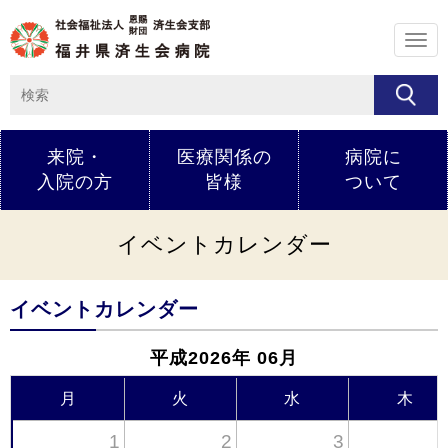
メ
ニ
ュ
ー
来院・
医療関係の
病院に
入院の方
皆様
ついて
イベントカレンダー
イベントカレンダー
平成2026年 06月
月
火
水
木
1
2
3